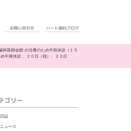
ハート歯科ブログ
お問い合わせ
歯科医師会館 の当番のため午前休診（１５
め午後休診 、２０日（祝）、２３日
テゴリー
日誌
ニュース